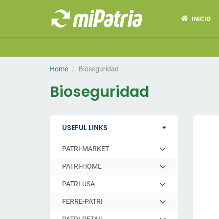
INICIO
Home
Bioseguridad
Bioseguridad
USEFUL LINKS
PATRI-MARKET
Hit
enter
PATRI-HOME
Hit
to
enter
expand
PATRI-USA
Hit
to
submenu
enter
expand
FERRE-PATRI
Hit
to
submenu
enter
expand
PATRI-DETAIL