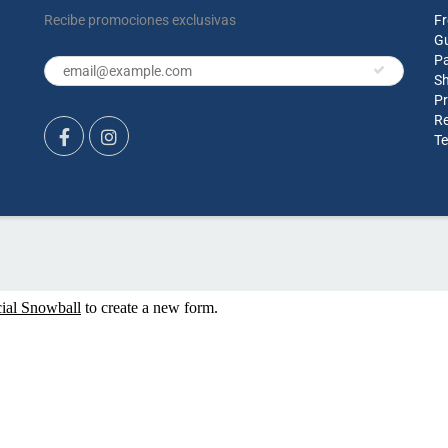
Recibe promociones exclusivas
Fr
G
P
Sh
Pr
Re
Te