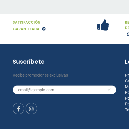
SATISFACCIÓN
R
D
GARANTIZADA
Suscríbete
L
Recibe promociones exclusivas
Pr
Ga
M
Po
Po
Po
Té