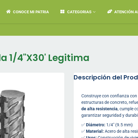
CONOCE MI PATRIA
CATEGORIAS
ATENCIÓN A
💬 Wh
da 1/4"X30' Legitima
Descripción del Pro
Construye con confianza con
estructuras de concreto, refu
de alta resistencia
, cumple c
garantizar seguridad y durabi
✅
Diámetro:
1/4" (9.5 mm)
✅
Material:
Acero de alta resi
✅
Usos:
Construcción de vivie