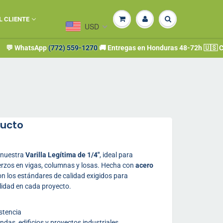
L CLIENTE
USD
atsApp
(772) 559-1270
🚚 Entregas en Honduras 48-72h 🇺🇸 Compra de
ducto
 nuestra
Varilla Legítima de 1/4"
, ideal para
erzos en vigas, columnas y losas. Hecha con
acero
on los estándares de calidad exigidos para
lidad en cada proyecto.
stencia
ndas, edificios y proyectos industriales