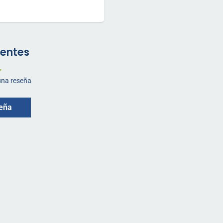
ientes
 una reseña
seña