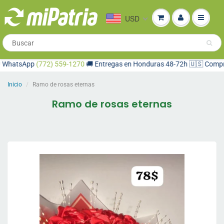
USD
hatsApp
(772) 559-1270
🚚 Entregas en Honduras 48-72h 🇺🇸 Compra de
Inicio
Ramo de rosas eternas
Ramo de rosas eternas