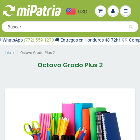
USD
hatsApp
(772) 559-1270
🚚 Entregas en Honduras 48-72h 🇺🇸 Compra des
Inicio
Octavo Grado Plus 2
Octavo Grado Plus 2