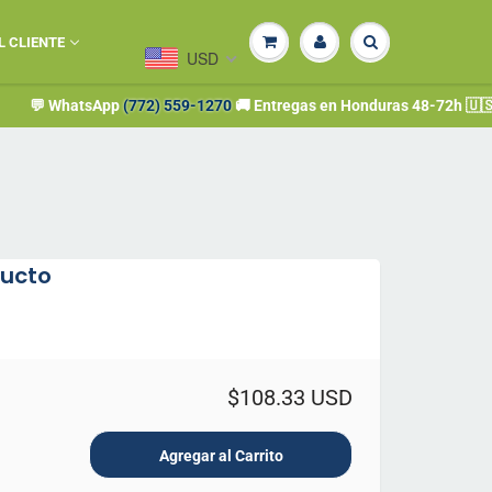
L CLIENTE
USD
WhatsApp
(772) 559-1270
🚚 Entregas en Honduras 48-72h 🇺🇸 Compra 
ducto
$108.33 USD