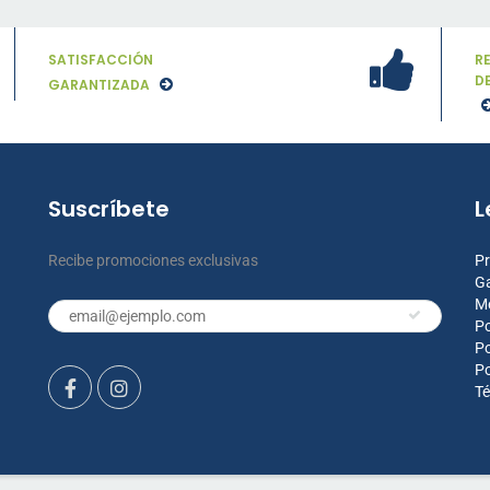
SATISFACCIÓN
R
D
GARANTIZADA
Suscríbete
L
Recibe promociones exclusivas
Pr
Ga
M
Po
Po
Po
Té