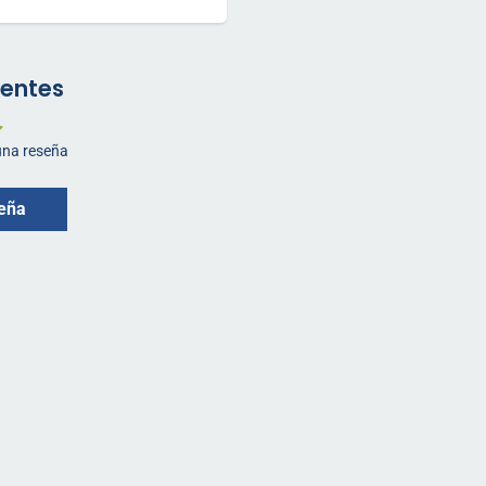
ientes
 una reseña
seña