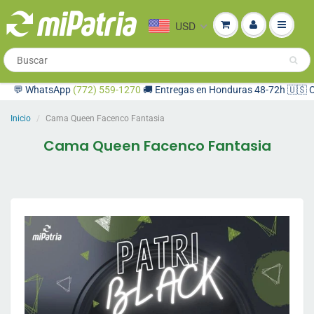
USD
💬 WhatsApp
(772) 559-1270
🚚 Entregas en Honduras 48-72h 🇺🇸 Compr
Inicio
Cama Queen Facenco Fantasia
Cama Queen Facenco Fantasia