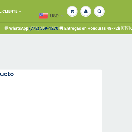
L CLIENTE
USD
hatsApp
(772) 559-1270
🚚 Entregas en Honduras 48-72h 🇺🇸 Compra d
ducto