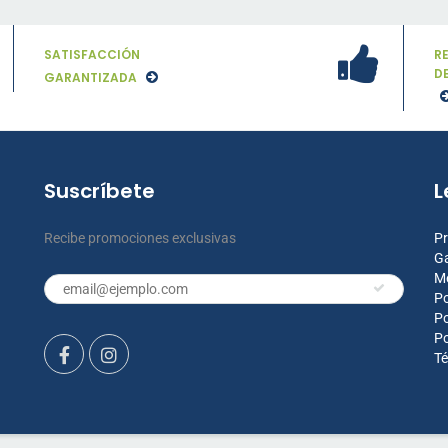
SATISFACCIÓN
R
D
GARANTIZADA
Suscríbete
L
Recibe promociones exclusivas
Pr
Ga
M
Po
Po
Po
Té