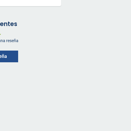
ientes
 una reseña
seña